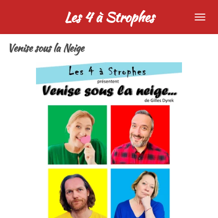
Passer
Les 4 à Strophes
au
contenu
Venise sous la Neige
principal